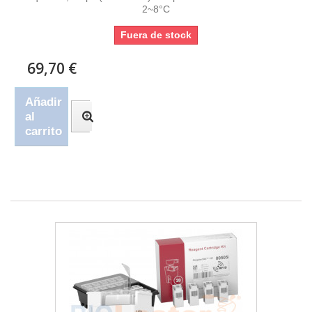
2~8°C
Fuera de stock
69,70 €
Añadir
al
carrito