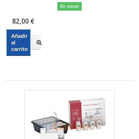
En stock
82,00 €
Añadir
al
carrito