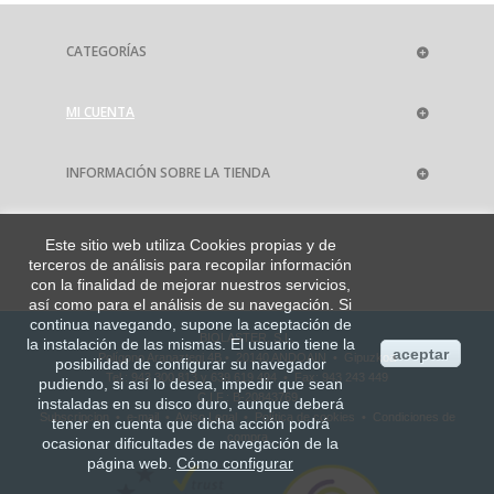
CATEGORÍAS
MI CUENTA
INFORMACIÓN SOBRE LA TIENDA
Este sitio web utiliza Cookies propias y de
terceros de análisis para recopilar información
con la finalidad de mejorar
nuestros servicios,
así como para el análisis de su navegación. Si
continua navegando, supone la aceptación de
BIOLASTER, S.L.
la instalación de las mismas. El usuario tiene la
aceptar
Polígono Aranaztegi 4B • 20140 ANDOAIN • Gipuzkoa
posibilidad de configurar su navegador
Tel.: 943 300 813 y 639 619 494 • Fax: 943 243 449
pudiendo, si así lo desea, impedir que sean
C.I.F.: B-20843769
instaladas en su disco duro, aunque deberá
Subscripcion
•
e-mail
•
Aviso Legal
•
Política de cookies
•
Condiciones de
tener en cuenta que dicha acción podrá
compra
ocasionar dificultades de navegación de la
página web.
Cómo configurar