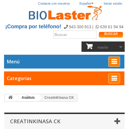
Contacte con nosotros
Español
Iniciar sesión
BUSCAR
vacío
Menú
Categorías
Análisis
CreatinKinasa CK
CREATINKINASA CK