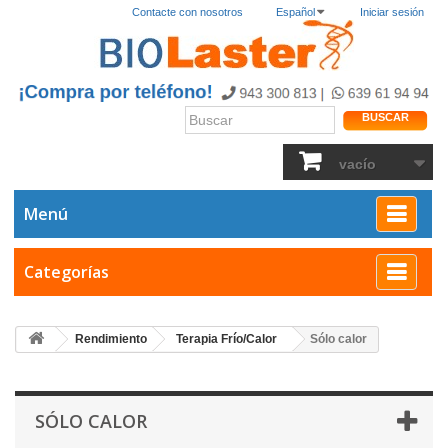
Contacte con nosotros
Español
Iniciar sesión
BUSCAR
vacío
Menú
Categorías
Rendimiento
Terapia Frío/Calor
Sólo calor
SÓLO CALOR