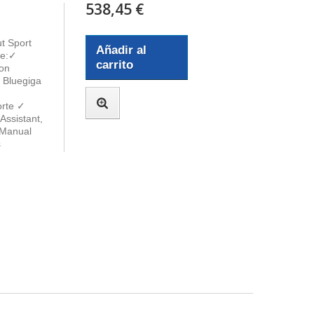
538,45 €
t Sport
Añadir al
ye:✓
carrito
con
 Bluegiga
orte ✓
Assistant,
 Manual
s