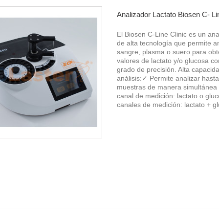
Analizador Lactato Biosen C- Lin
El Biosen C-Line Clinic es un ana
de alta tecnología que permite an
sangre, plasma o suero para ob
valores de lactato y/o glucosa co
grado de precisión. Alta capacid
análisis:✓ Permite analizar hast
muestras de manera simultánea
canal de medición: lactato o glu
canales de medición: lactato + gl