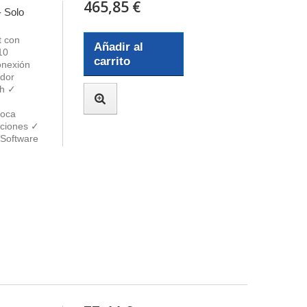
465,85 €
- Solo
t con
Añadir al
10
carrito
onexión
ador
th ✓
poca
cciones ✓
 Software