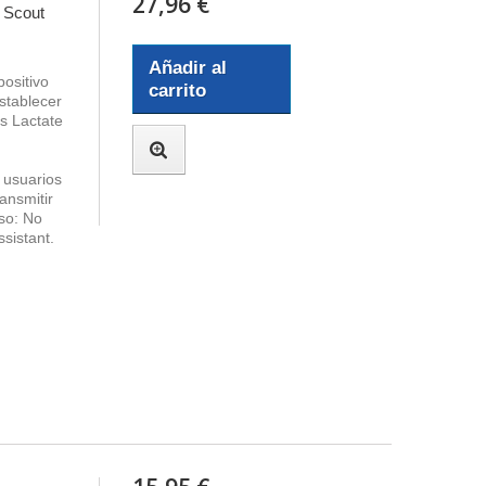
27,96 €
e Scout
Añadir al
positivo
carrito
stablecer
es Lactate
 usuarios
ansmitir
iso: No
sistant.