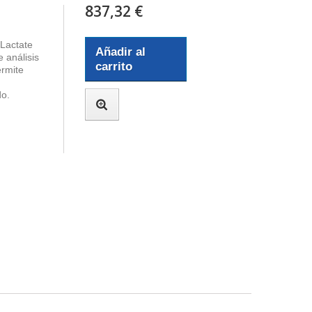
837,32 €
 Lactate
Añadir al
e análisis
carrito
ermite
do.