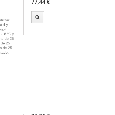
77,44 €
tilizar
t 4 y
ión:✓
 -18 ºC y
ote de 25
s de 25
as de 25
itado.