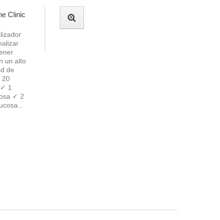
e Clinic
lizador
alizar
tener
n un alto
ad de
a 20
 ✓ 1
cosa ✓ 2
ucosa...