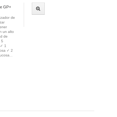
ine GP+
izador de
zar
tener
n un alto
ad de
 5
 ✓ 1
cosa ✓ 2
ucosa...