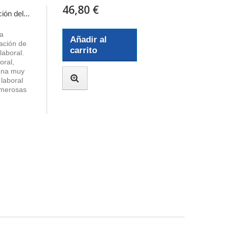
46,80 €
ón del...
la
Añadir al
tación de
carrito
laboral.
oral,
 una muy
 laboral
umerosas