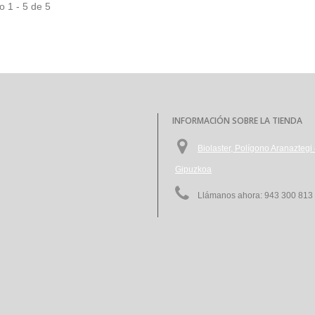
 1 - 5 de 5
INFORMACIÓN SOBRE LA TIENDA
Biolaster, Polígono Aranazte
Gipuzkoa
Llámanos ahora:
943 300 813