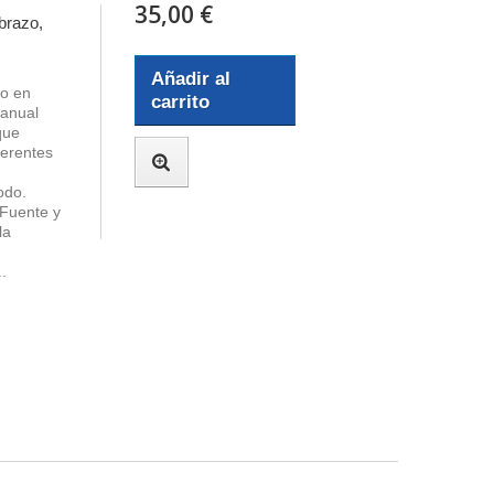
35,00 €
brazo,
Añadir al
do en
carrito
manual
que
ferentes
codo.
 Fuente y
la
.