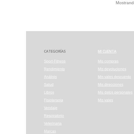
Mostrando
CATEGORÍAS
MI CUENTA
Sport-Fitness
Mis compras
Rendimiento
Mis devoluciones
Análisis
Mis vales descuento
Salud
Mis direcciones
Libros
Mis datos personales
Fisioterapia
Mis vales
Vendaje
Respiratorio
Veterinaria
Marcas