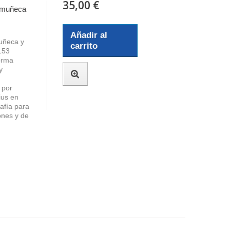
35,00 €
n muñeca
Añadir al
uñeca y
carrito
153
orma
y
 por
ius en
afía para
iones y de