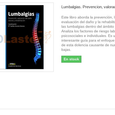
Lumbalgias. Prevencion, valoraci
Este libro aborda la prevención, 
evaluación del daño y la rehabili
las lumbalgias dentro del ámbito 
Analiza los factores de riesgo lab
psicosociales e individuales. Es
interesante guía para el enfoque
de esta dolencia causante de n
bajas.
En stock