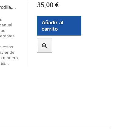
35,00 €
dilla,...
do
Añadir al
 manual
carrito
que
ferentes
e estas
avier de
 la manera
as...