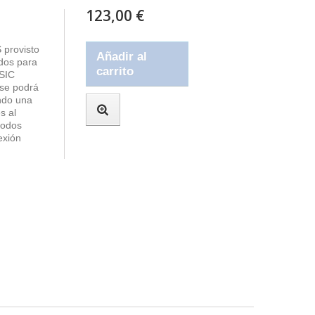
123,00 €
 provisto
Añadir al
dos para
carrito
ASIC
 se podrá
ando una
s al
rodos
exión