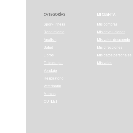
CATEGORÍAS
MI CUENTA
Sport-Fitness
Mis compras
Rendimiento
Mis devoluciones
Análisis
Mis vales descuento
Salud
Mis direcciones
Libros
Mis datos personales
Fisioterapia
Mis vales
Vendaje
Respiratorio
Veterinaria
Marcas
OUTLET