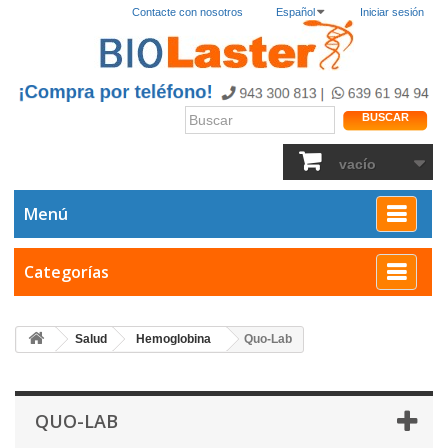
Contacte con nosotros
Español
Iniciar sesión
BUSCAR
vacío
Menú
Categorías
Salud
Hemoglobina
Quo-Lab
QUO-LAB