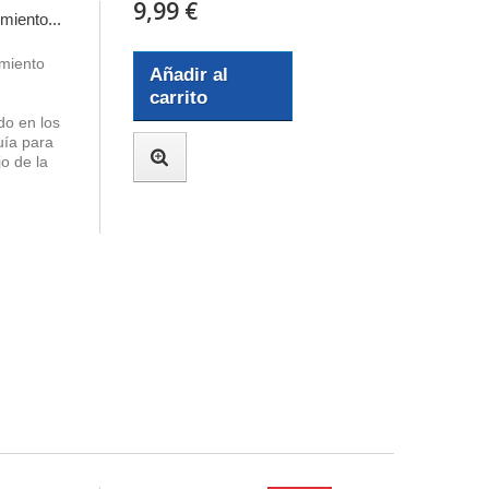
9,99 €
miento...
imiento
Añadir al
carrito
do en los
uía para
o de la