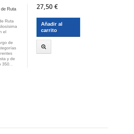
27,50 €
o de Ruta
 de Ruta
Añadir al
liosísima
carrito
n el
argo de
ategorías
erentes
ista y de
 350...