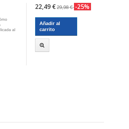
22,49 €
-25%
29,98 €
Cómo
Añadir al
a
carrito
licada al