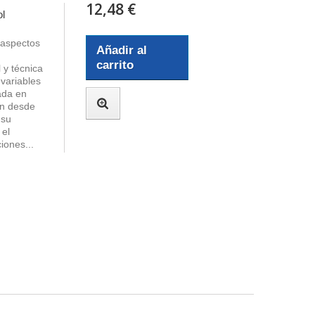
12,48 €
ol
s aspectos
Añadir al
carrito
 y técnica
 variables
ada en
an desde
 su
 el
iones...