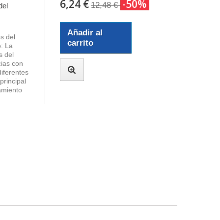
6,24 €
-50%
12,48 €
del
Añadir al
s del
carrito
: La
s del
ncias con
diferentes
principal
namiento