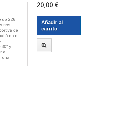
20,00 €
go de 226
Añadir al
es nos
carrito
portiva de
atió en el
e
'30" y
r el
r una