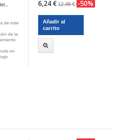
6,24 €
-50%
12,48 €
el...
a
Añadir al
lla de este
carrito
ción de la
tamiento
yuda en
bajo.