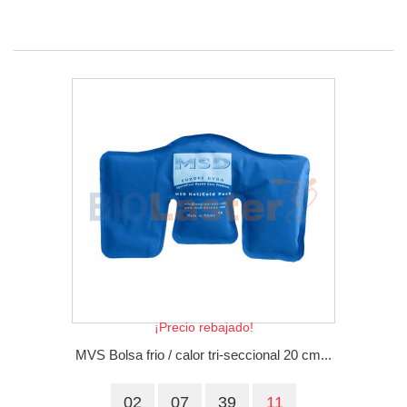
¡Precio rebajado!
MVS Bolsa frio / calor tri-seccional 20 cm...
02
07
39
10