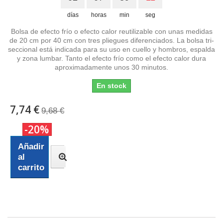
días
horas
min
seg
Bolsa de efecto frío o efecto calor reutilizable con unas medidas
de 20 cm por 40 cm con tres pliegues diferenciados. La bolsa tri-
seccional está indicada para su uso en cuello y hombros, espalda
y zona lumbar. Tanto el efecto frío como el efecto calor dura
aproximadamente unos 30 minutos.
En stock
7,74 €
9,68 €
-20%
Añadir
al
carrito