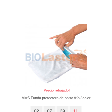
¡Precio rebajado!
MVS Funda protectora de bolsa frío / calor
02
07
39
10