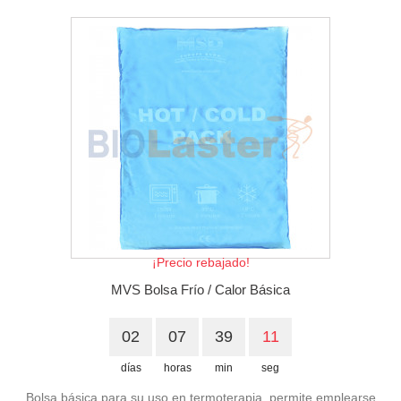
¡Precio rebajado!
MVS Bolsa Frío / Calor Básica
02
07
39
10
días
horas
min
seg
Bolsa básica para su uso en termoterapia, permite emplearse