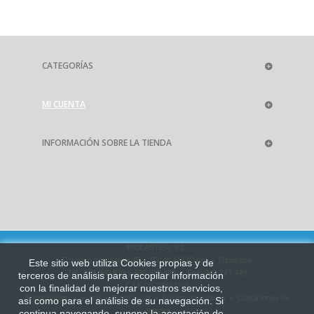
CATEGORÍAS
MI CUENTA
INFORMACIÓN SOBRE LA TIENDA
BIOLASTER, S.L.
Polígono Aranaztegi 4B • 20140 ANDOAIN • Gipuzkoa
Este sitio web utiliza Cookies propias y de
Tel.: 943 300 813 y 639 619 494 • Fax: 943 243 449
terceros de análisis para recopilar información
C.I.F.: B-20843769
con la finalidad de mejorar
nuestros servicios,
Subscripcion
•
e-mail
•
Aviso Legal
•
Política de cookies
•
Condiciones de
así como para el análisis de su navegación. Si
compra
continua navegando, supone la aceptación de