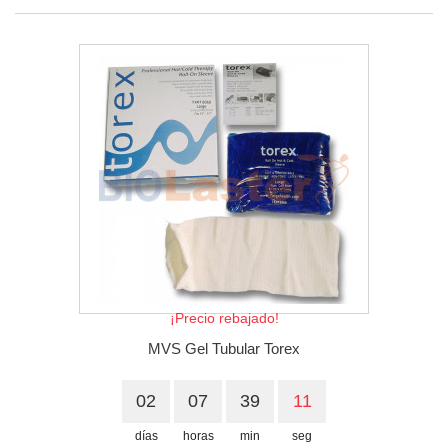
¡Precio rebajado!
MVS Gel Tubular Torex
02
07
39
10
días
horas
min
seg