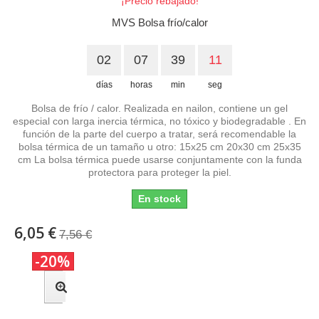
¡Precio rebajado!
MVS Bolsa frío/calor
02
07
39
10
días
horas
min
seg
Bolsa de frío / calor. Realizada en nailon, contiene un gel
especial con larga inercia térmica, no tóxico y biodegradable . En
función de la parte del cuerpo a tratar, será recomendable la
bolsa térmica de un tamaño u otro: 15x25 cm 20x30 cm 25x35
cm La bolsa térmica puede usarse conjuntamente con la funda
protectora para proteger la piel.
En stock
6,05 €
7,56 €
-20%