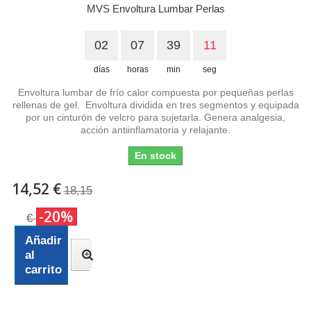
MVS Envoltura Lumbar Perlas
02
07
39
10
días
horas
min
seg
Envoltura lumbar de frío calor compuesta por pequeñas perlas
rellenas de gel. Envoltura dividida en tres segmentos y equipada
por un cinturón de velcro para sujetarla. Genera analgesia,
acción antiinflamatoria y relajante.
En stock
14,52 €
18,15
-20%
€
Añadir
al
carrito