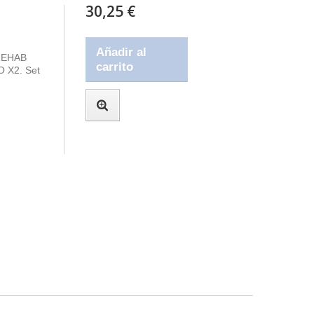
30,25 €
Añadir al
 REHAB
carrito
 X2. Set