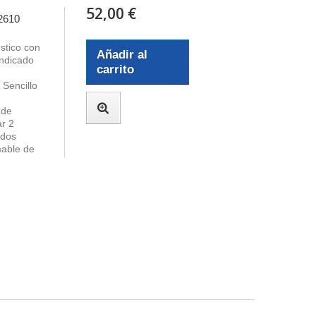
52,00 €
2610
stico con
Añadir al
ndicado
carrito
n
 Sencillo
 de
ar 2
odos
mable de