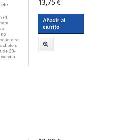
13,75 €
hete
m (4
Añadir al
imera
carrito
zar
 no
ningún otro
orchete o
a de 20-
 uso con