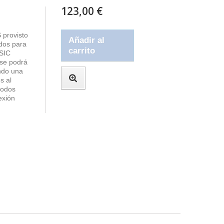
123,00 €
 provisto
Añadir al
dos para
carrito
ASIC
 se podrá
ando una
s al
rodos
exión