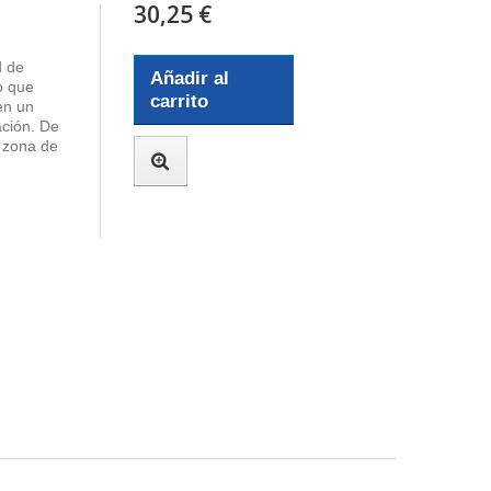
30,25 €
d de
Añadir al
lo que
carrito
en un
ación. De
 zona de
.