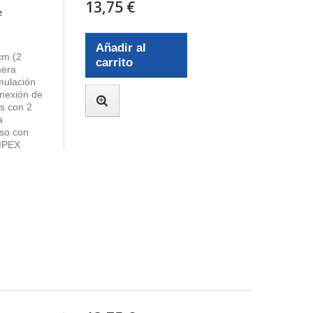
13,75 €
e
Añadir al
cm (2
carrito
mera
imulación
nexión de
os con 2
a
uso con
OMPEX