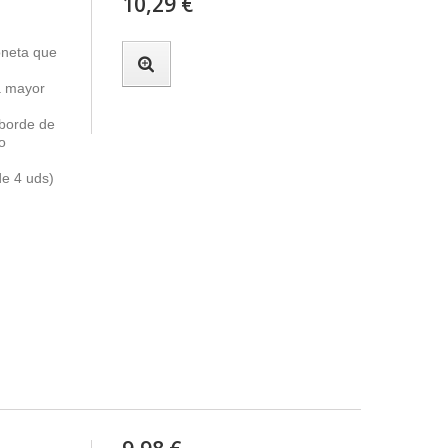
10,29 €
oneta que
a mayor
 borde de
o
de 4 uds)