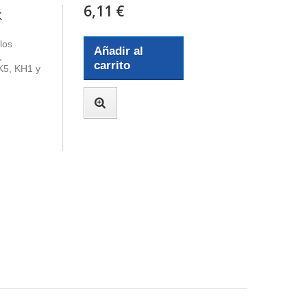
6,11 €
K
los
Añadir al
,
carrito
K5, KH1 y