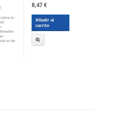
8,47 €
c
la para su
Añadir al
sic.
carrito
n
Rbreathe
as
iral es de