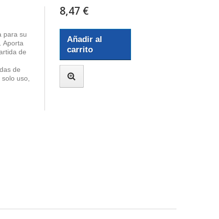
8,47 €
la para su
Añadir al
 Aporta
carrito
artida de
idas de
n solo uso,