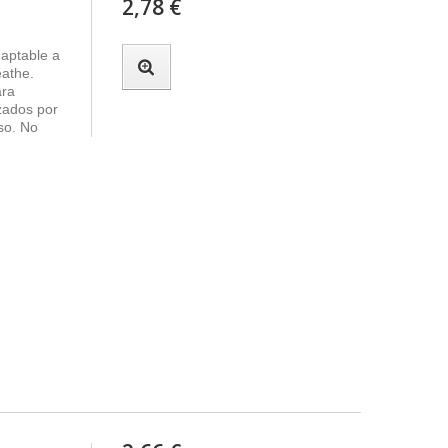
2,78 €
adaptable a
eathe.
ara
izados por
so. No