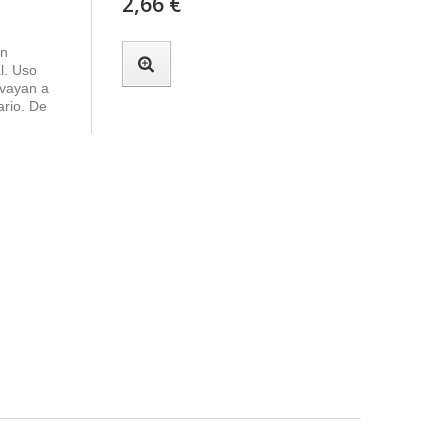
2,66 €
on
l. Uso
 vayan a
ario. De