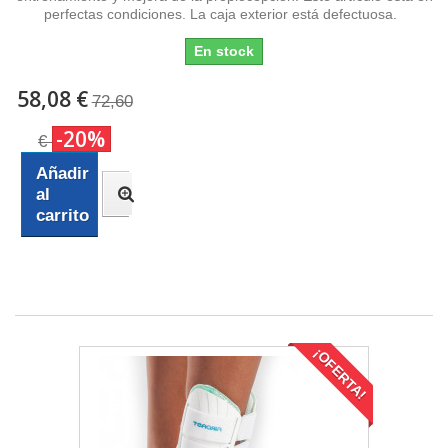
perfectas condiciones. La caja exterior está defectuosa.
En stock
58,08 €
72,60
-20%
€
Añadir
al
carrito
¡OFERTA!