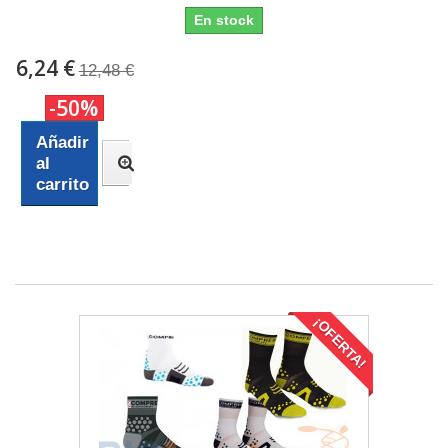
En stock
6,24 €
12,48 €
-50%
Añadir
al
carrito
¡OFERTA!