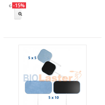
-15%
€