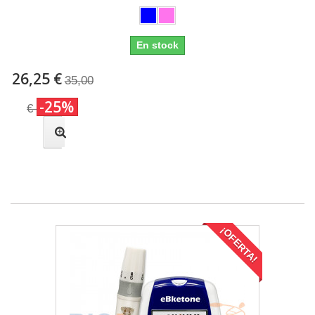
En stock
26,25 €
35,00
-25%
€
¡OFERTA!