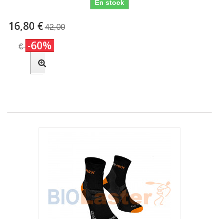
En stock
16,80 €
42,00
-60%
€