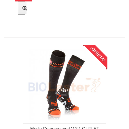
¡OFERTA!
Media Compressport V 2.1 OUTLET