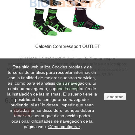
Calcetín Compressport OUTLET
¡úLTIMAS UNIDADES! Calcetines de Compressport
descatalogados. Disponibles en diferentes tallas y en los tipos:
Este sitio web utiliza Cookies propias y de
Running Bike Trail La Talla 1 corresponde a los números de 34-
terceros de análisis para recopilar información
36 La Talla 2 corresponde a los números 37-39
con la finalidad de mejorar
nuestros servicios,
así como para el análisis de su navegación. Si
En stock
continua navegando, supone la aceptación de
la instalación de las mismas. El usuario tiene la
aceptar
6,00 €
posibilidad de configurar su navegador
15,00 €
pudiendo, si así lo desea, impedir que sean
instaladas en su disco duro, aunque deberá
-60%
tener en cuenta que dicha acción podrá
ocasionar dificultades de navegación de la
página web.
Cómo configurar