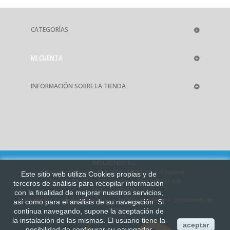
CATEGORÍAS
MI CUENTA
INFORMACIÓN SOBRE LA TIENDA
BIOLASTER, S.L.
Polígono Aranaztegi 4B • 20140 ANDOAIN • Gipuzkoa
Este sitio web utiliza Cookies propias y de
Tel.: 943 300 813 y 639 619 494 • Fax: 943 243 449
terceros de análisis para recopilar información
C.I.F.: B-20843769
con la finalidad de mejorar
nuestros servicios,
Subscripcion
•
e-mail
•
Aviso Legal
•
Política de cookies
•
Condiciones de
así como para el análisis de su navegación. Si
compra
continua navegando, supone la aceptación de
la instalación de las mismas. El usuario tiene la
aceptar
posibilidad de configurar su navegador