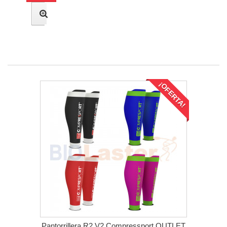
¡OFERTA!
Pantorrillera R2 V2 Compressport OUTLET