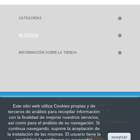
CATEGORÍAS
MI CUENTA
INFORMACIÓN SOBRE LA TIENDA
BIOLASTER, S.L.
Polígono Aranaztegi 4B • 20140 ANDOAIN • Gipuzkoa
Este sitio web utiliza Cookies propias y de
Tel.: 943 300 813 y 639 619 494 • Fax: 943 243 449
terceros de análisis para recopilar información
C.I.F.: B-20843769
con la finalidad de mejorar
nuestros servicios,
Subscripcion
•
e-mail
•
Aviso Legal
•
Política de cookies
•
Condiciones de
así como para el análisis de su navegación. Si
compra
continua navegando, supone la aceptación de
la instalación de las mismas. El usuario tiene la
aceptar
posibilidad de configurar su navegador