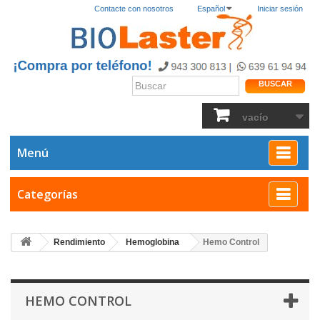
Contacte con nosotros
Español
Iniciar sesión
BUSCAR
vacío
Menú
Categorías
Rendimiento
Hemoglobina
Hemo Control
HEMO CONTROL