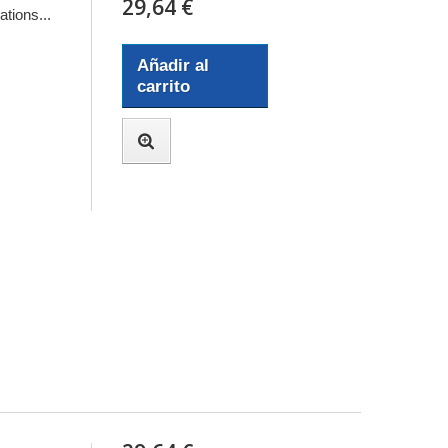
29,64 €
tions...
Añadir al
carrito