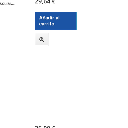
29,64 €
ular....
Añadir al
carrito