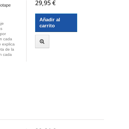
29,95 €
iotape
Añadir al
je
carrito
as
 por
En cada
e explica
ta de la
en cada