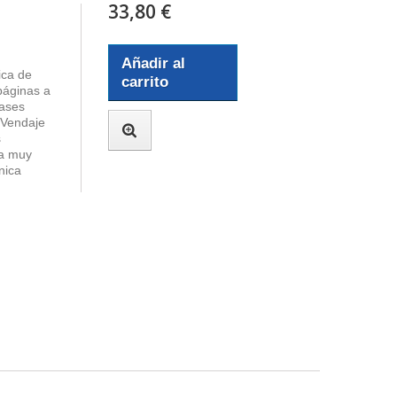
33,80 €
Añadir al
ica de
carrito
páginas a
Bases
 Vendaje
s
ra muy
nica