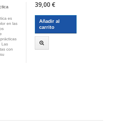
39,00 €
ctica
tica es
Añadir al
lor en las
carrito
os
e
prácticas
. Las
itas con
 su