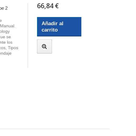
66,84 €
pe 2
e
Añadir al
 Manual.
carrito
iology
que se
nte los
cos, Tipos
endaje