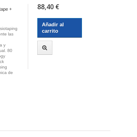
88,40 €
tape +
Añadir al
siotaping
carrito
nte las
a y
ual. 80
ogy
ack
ping
nica de