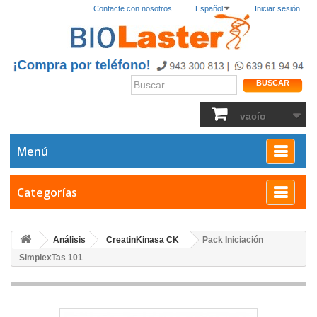
Contacte con nosotros
Español
Iniciar sesión
BUSCAR
vacío
Menú
Categorías
Análisis
CreatinKinasa CK
Pack Iniciación
SimplexTas 101