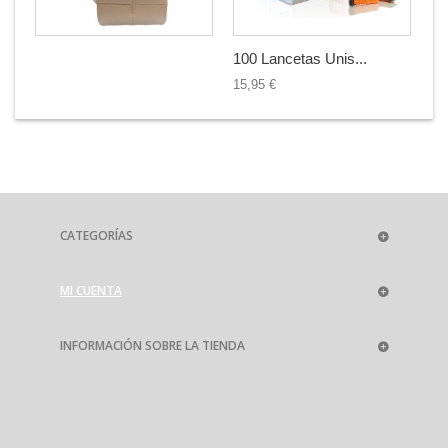
100 Lancetas Unis...
20
15,95 €
99
CATEGORÍAS
MI CUENTA
INFORMACIÓN SOBRE LA TIENDA