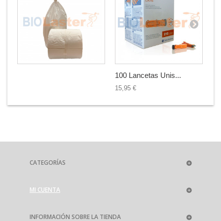
100 Lancetas Unis...
20
15,95 €
82
CATEGORÍAS
MI CUENTA
INFORMACIÓN SOBRE LA TIENDA