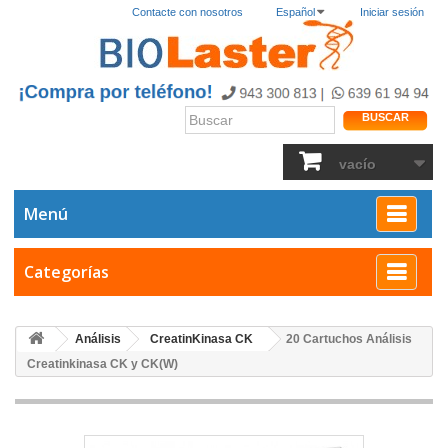
Contacte con nosotros
Español
Iniciar sesión
BUSCAR
vacío
Menú
Categorías
Análisis
CreatinKinasa CK
20 Cartuchos Análisis
Creatinkinasa CK y CK(W)