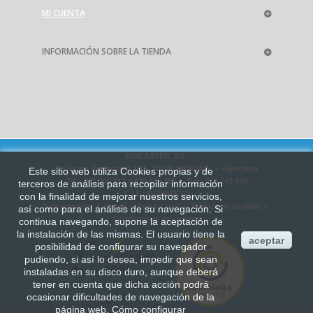
MI CUENTA
INFORMACIÓN SOBRE LA TIENDA
BIOLASTER, S.L.
Polígono Aranaztegi 4B • 20140 ANDOAIN • Gipuzkoa
Este sitio web utiliza Cookies propias y de
Tel.: 943 300 813 y 639 619 494 • Fax: 943 243 449
terceros de análisis para recopilar información
C.I.F.: B-20843769
con la finalidad de mejorar
nuestros servicios,
Subscripcion
•
e-mail
•
Aviso Legal
•
Política de cookies
•
así como para el análisis de su navegación. Si
Condiciones de compra
continua navegando, supone la aceptación de
la instalación de las mismas. El usuario tiene la
aceptar
posibilidad de configurar su navegador
pudiendo, si así lo desea, impedir que sean
instaladas en su disco duro, aunque deberá
tener en cuenta que dicha acción podrá
ocasionar dificultades de navegación de la
página web.
Cómo configurar