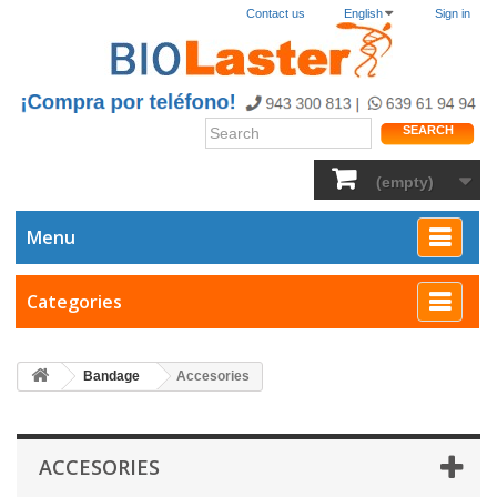
Contact us
English
Sign in
SEARCH
(empty)
Menu
Categories
Bandage
Accesories
ACCESORIES