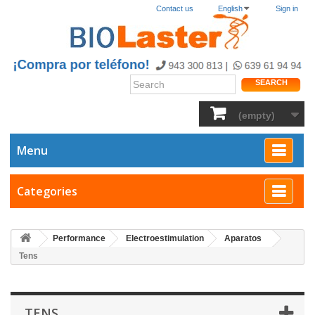
Contact us
English
Sign in
SEARCH
(empty)
Menu
Categories
Performance
Electroestimulation
Aparatos
Tens
TENS