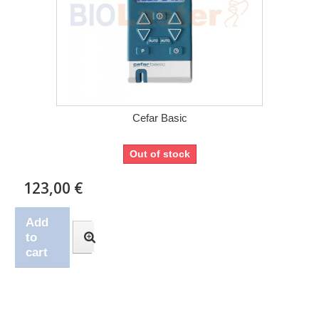
Cefar Basic
Out of stock
123,00 €
Add
to
cart