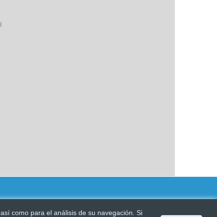
3
, así como para el análisis de su navegación. Si