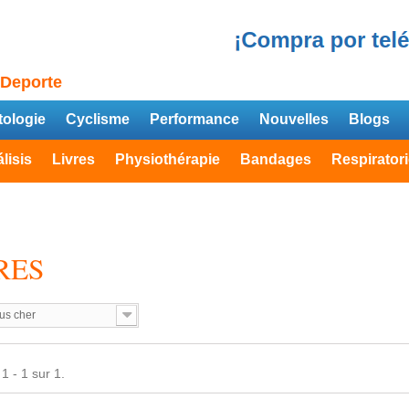
 Deporte
ologie
Cyclisme
Performance
Nouvelles
Blogs
lisis
Livres
Physiothérapie
Bandages
Respirator
RES
us cher
1 - 1 sur 1.