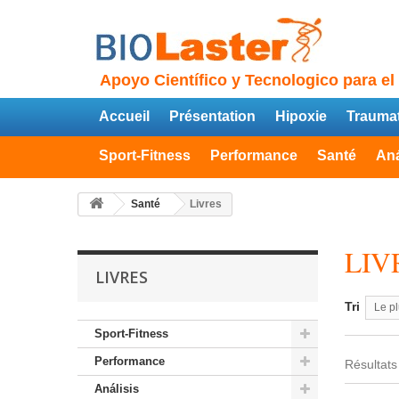
Apoyo Científico y Tecnologico para el
Accueil
Présentation
Hipoxie
Traumat
Sport-Fitness
Performance
Santé
Aná
Santé
Livres
LIV
LIVRES
Tri
Le pl
Sport-Fitness
Performance
Résultats 
Análisis