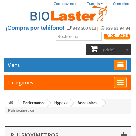
Contactez-nous
Français
Connexion
RECHERCHE
(vide)
Menu
Catégories
Performance
Hypoxie
Accesoires
Pulsioxímetros
PULSIOXÍMETROS