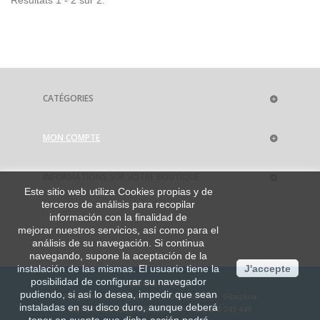
CATÉGORIES
MON COMPTE
INFORMATIONS SUR VOTRE BOUTIQUE
Este sitio web utiliza Cookies propias y de
terceros de análisis para recopilar
información con la finalidad de
mejorar nuestros servicios, así como para el
análisis de su navegación. Si continua
navegando, supone la aceptación de la
instalación de las mismas. El usuario tiene la
J'accepte
posibilidad de configurar su navegador
BIOLASTER, S.L.
pudiendo, si así lo desea, impedir que sean
Polígono Aranaztegi 4B • 20140 ANDOAIN • Gipuzkoa
instaladas en su disco duro, aunque deberá
Tel.: 943 300 813 y 639 619 494 • Fax: 943 243 449