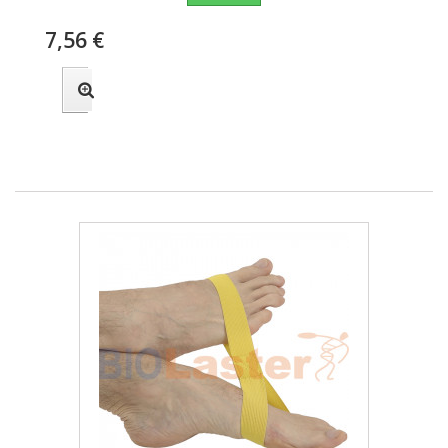
7,56 €