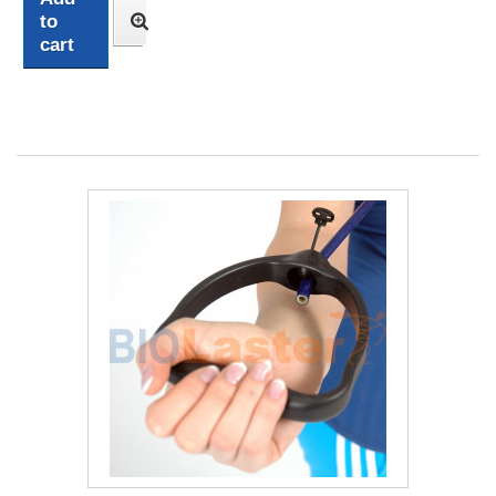
to
cart