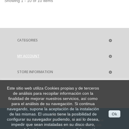
Showing 1 - 10 of 10 items
CATEGORIES
MY ACCOUNT
STORE INFORMATION
Este sitio web utiliza Cookies propias y de terceros
de análisis para recopilar información con la
finalidad de mejorar nuestros servicios, así como
para el análisis de su navegación. Si continua
navegando, supone la aceptación de la instalación
de las mismas. El usuario tiene la posibilidad de
Ok
BIOLASTER, S.L.
configurar su navegador pudiendo, si así lo desea,
Polígono Aranaztegi 4B • 20140 ANDOAIN • Gipuzkoa
impedir que sean instaladas en su disco duro,
Tel.: 943 300 813 y 639 619 494 • Fax: 943 243 449