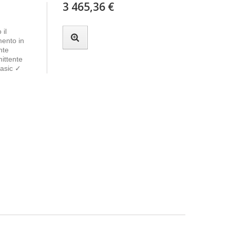
3 465,36 €
 il
mento in
nte
mittente
Basic ✓