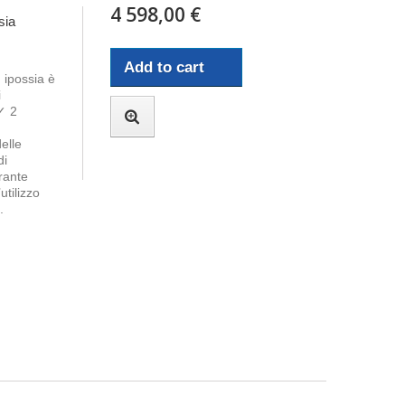
4 598,00 €
sia
Add to cart
 ipossia è
i
✓ 2
elle
di
rante
utilizzo
.