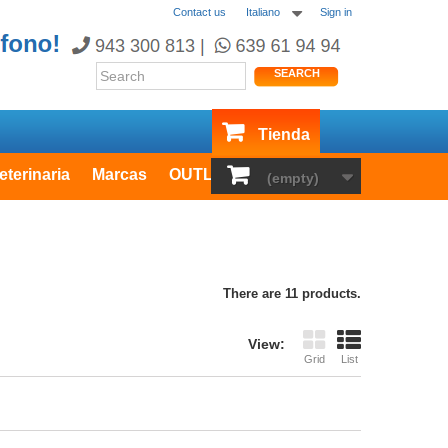
Contact us
Italiano
Sign in
SEARCH
Tienda
eterinaria
Marcas
OUTLET
(empty)
There are 11 products.
View:
Grid
List