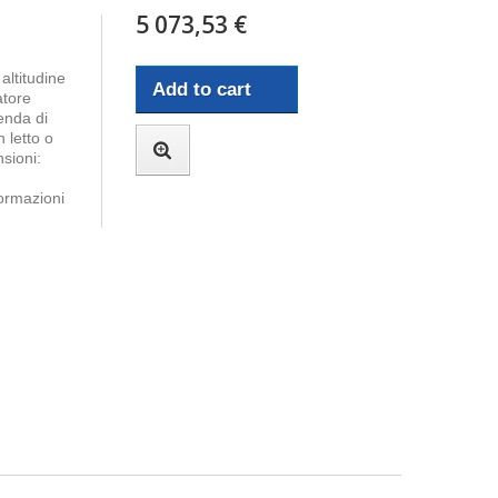
5 073,53 €
altitudine
Add to cart
atore
enda di
 letto o
sioni:
ormazioni