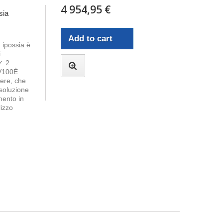
4 954,95 €
sia
Add to cart
 ipossia è
i
✓ 2
 V100È
here, che
soluzione
mento in
lizzo