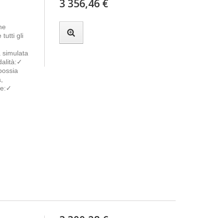
3 356,46 €
ine
utti gli
a simulata
dalità:✓
possia
a,
ude:✓