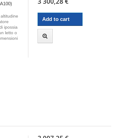
3 300,28 €
 A100)
altitudine
Add to cart
atore
i ipossia
un letto o
imensioni