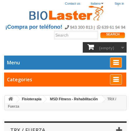
Contact us
Italiano
Sign in
SEARCH
(empty)
Menu
Categories
Fisioterapia
MSD Fitness - Rehabilitación
TRX /
Fuerza
TRX / FUERZA